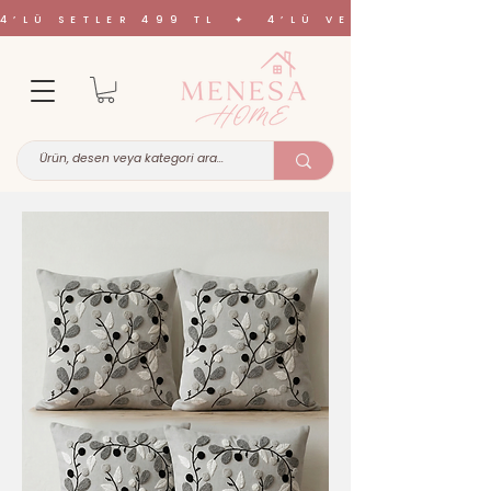
4’LÜ SETLER 499 TL ✦ 4’LÜ VE 6’LI SETL