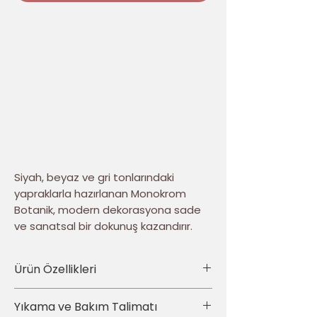
Siyah, beyaz ve gri tonlarındaki
yapraklarla hazırlanan Monokrom
Botanik, modern dekorasyona sade
ve sanatsal bir dokunuş kazandırır.
İnce dallar, küçük tomurcuklar ve
dokulu görünümlü yapraklar tasarıma
Ürün Özellikleri
dengeli bir hareketlilik verir.
• Ürün türü: 4’lü dekoratif kırlent kılıfı seti
Yıkama ve Bakım Talimatı
Dört parçalık kadife kırlent kılıfı seti; gri,
• Set içeriği: Aynı tasarımdan toplam 4