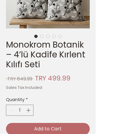
Monokrom Botanik
– 4’lü Kadife Kırlent
Kılıfı Seti
Regular
Sale
TRY 499.99
 TRY 849.99 
Price
Price
Sales Tax Included
Quantity
*
Add to Cart