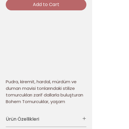
Add to Cart
Pudra, kiremit, hardal, mürdüm ve
duman mavisi tonlarındaki stilize
tomurcukları zarif dallarla buluşturan
Bohem Tomurcuklar, yaşam
alanlarına sıcak ve özgün bir karakter
kazandırır. Dokulu görünümü ve
Ürün Özellikleri
dengeli renk geçişleri, tasarıma
modern bir el işi estetiği verir.