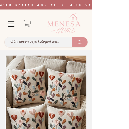
4’LÜ SETLER 499 TL ✦ 4’LÜ VE 6’LI SETL