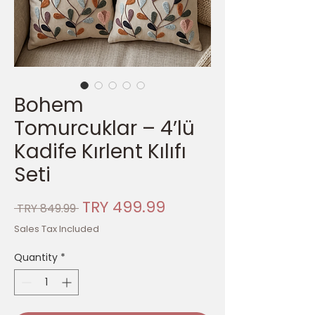
Bohem
Tomurcuklar – 4’lü
Kadife Kırlent Kılıfı
Seti
Regular
Sale
TRY 499.99
 TRY 849.99 
Price
Price
Sales Tax Included
Quantity
*