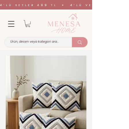
4’LÜ SETLER 499 TL ✦ 4’LÜ VE 6’LI SETL