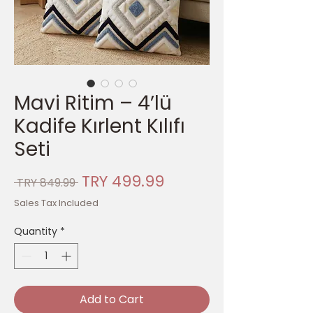
Mavi Ritim – 4’lü
Kadife Kırlent Kılıfı
Seti
Regular
Sale
TRY 499.99
 TRY 849.99 
Price
Price
Sales Tax Included
Quantity
*
Add to Cart