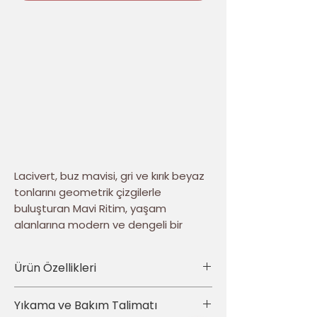
Lacivert, buz mavisi, gri ve kırık beyaz
tonlarını geometrik çizgilerle
buluşturan Mavi Ritim, yaşam
alanlarına modern ve dengeli bir
karakter kazandırır. Dokulu görünümü
ve merkezdeki baklava motifi,
Ürün Özellikleri
tasarıma güçlü bir derinlik etkisi verir.
• Ürün türü: 4’lü dekoratif kırlent kılıfı seti
Yıkama ve Bakım Talimatı
Dört parçalık kadife kırlent kılıfı seti;
• Set içeriği: Aynı tasarımdan toplam 4