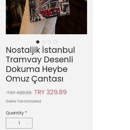
Nostaljik İstanbul
Tramvay Desenli
Dokuma Heybe
Omuz Çantası
Regular
Sale
TRY 329.89
 TRY 499.89 
Price
Price
Sales Tax Included
Quantity
*