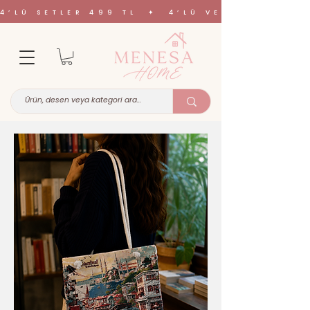
4’LÜ SETLER 499 TL ✦ 4’LÜ VE 6’LI SETL