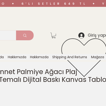
ARGO ✦ 6’LI SETLER 649 TL ✦
Giriş yap
zda
Hakkımızda
Hakkımızda
Shipping And Returns
Mağaza
ennet Palmiye Ağacı Plaj
Temalı Dijital Baskı Kanvas Tabl
ce