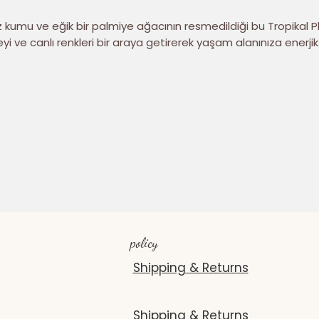
 kumu ve eğik bir palmiye ağacının resmedildiği bu Tropikal Pl
yi ve canlı renkleri bir araya getirerek yaşam alanınıza enerjik
 katar.
ital baskı teknolojisi ile üretilen bu tablo, denizin canlı tonları
sayesinde uzun yıllar ilk günkü yaz enerjisini korur.
 Yazlık dekorasyon anlayışına uyum sağlayan tasarımıyla, ist
onunuzda sonsuz yaz rüyasını oluşturur.
policy
Shipping & Returns
Shipping & Returns