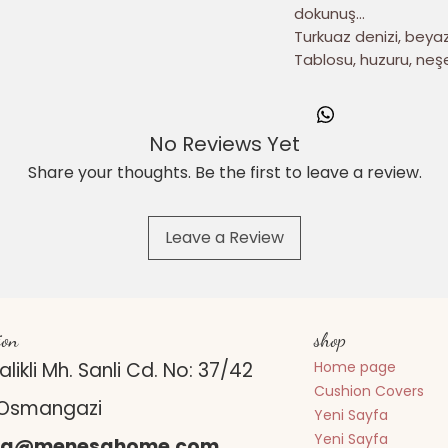
dokunuş…
Turkuaz denizi, beyaz
Tablosu, huzuru, neşe
ve ferah bir atmosfer
Yüksek çözünürlüklü dij
ve leke tutmaz yüzeyi 
No Reviews Yet
Bohem, Tropikal veya
Share your thoughts. Be the first to leave a review.
banyonuzda ister sal
Leave a Review
ion
shop
likli Mh. Sanli Cd. No: 37/42
Home page
Cushion Covers
/Osmangazi
Yeni Sayfa
Yeni Sayfa
sa@menesahome.com