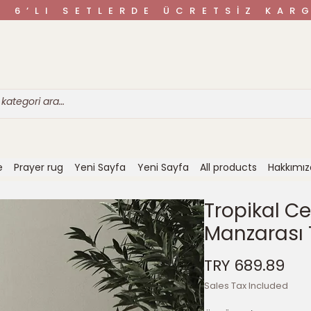
VE 6’LI SETLERDE ÜCRETSİZ K
e
Prayer rug
Yeni Sayfa
Yeni Sayfa
All products
Hakkımı
Tropikal C
Manzarası 
Pri
TRY 689.89
Sales Tax Included