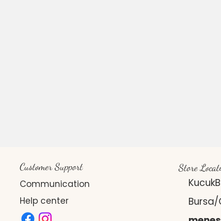
Customer Support
Store Locat
KucukBa
Communication
Help center
Bursa
mene