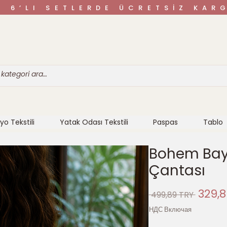
VE 6’LI SETLERDE ÜCRETSİZ K
yo Tekstili
Yatak Odası Tekstili
Paspas
Tablo
Bohem Bay
Çantası
Обыч
329,8
 499,89 TRY 
цена
НДС Включая