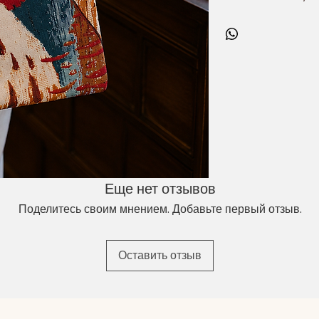
dokuma deseni sayes
Mıknatıslı kapanış 
kullanımda pratiklik 
süre ilk günkü görünü
şişesi ve diğer günlük
omuz askıları ise kon
Ürün Özellikleri
✅ Bohem baykuş f
✅ Mıknatıslı kapan
✅ Geniş iç hacim
✅ Leke tutmaz k
Еще нет отзывов
✅ Dayanıklı halat 
✅ Hafif ve kullanış
Поделитесь своим мнением. Добавьте первый отзыв.
✅ Günlük kullanım, 
Ürün Ölçüleri
Оставить отзыв
En:
35 cm
Boy:
40 cm
Kullanım Alanları
📚 Okul