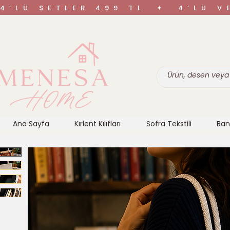
4’LÜ SETLER 499 TL ✦ 4’LÜ 
Ana Sayfa
Kırlent Kılıfları
Sofra Tekstili
Ban