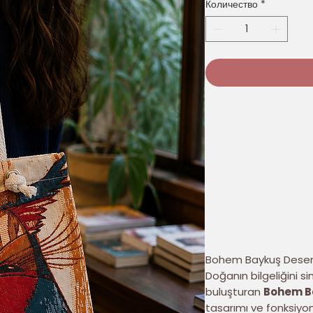
Количество
*
Bohem Baykuş Desen
Doğanın bilgeliğini s
buluşturan
Bohem B
tasarımı ve fonksiyone