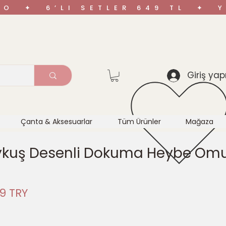
ARGO ✦ 6’LI SETLER 649 TL ✦
Giriş yap
Çanta & Aksesuarlar
Tüm Ürünler
Mağaza
kuş Desenli Dokuma Heybe Om
ная
Спеццена
9 TRY