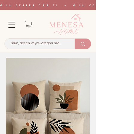
4’LÜ SETLER 499 TL ✦ 4’LÜ VE 6’LI SETL