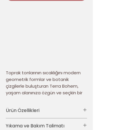
Toprak tonlarının sıcaklığını modern
geometrik formlar ve botanik
çizgilerle buluşturan Terra Bohem,
yaşam alanınıza özgün ve seçkin bir
karakter kazandırır. Terrakota, siyah,
zeytin yeşili ve krem tonlarından
Ürün Özellikleri
oluşan dengeli renk paleti; modern
tasarımın sadeliğini bohem stilin
• Ürün türü: 4’lü dekoratif kırlent kılıfı seti
Yıkama ve Bakım Talimatı
doğal ruhuyla tamamlar.
• Set içeriği: Birbirinden farklı 4