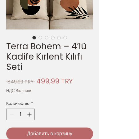
Terra Bohem – 4’lü
Kadife Kırlent Kılıfı
Seti
Обычная
Спеццена
499,99 TRY
 849,99 TRY 
цена
НДС Включая
Количество
*
Добавить в корзину