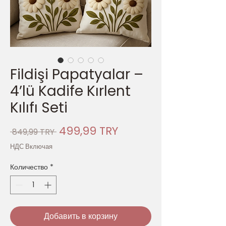
Fildişi Papatyalar –
4’lü Kadife Kırlent
Kılıfı Seti
Обычная
Спеццена
499,99 TRY
 849,99 TRY 
цена
НДС Включая
Количество
*
Добавить в корзину