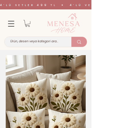
4’LÜ SETLER 499 TL ✦ 4’LÜ VE 6’LI SETL