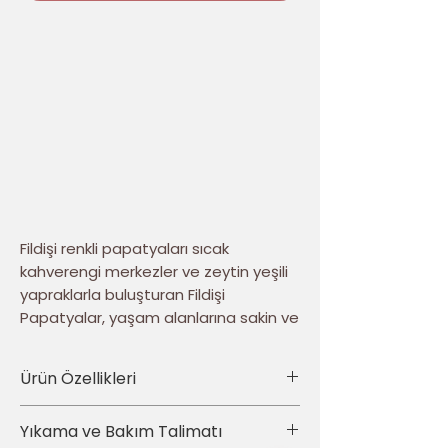
Fildişi renkli papatyaları sıcak
kahverengi merkezler ve zeytin yeşili
yapraklarla buluşturan Fildişi
Papatyalar, yaşam alanlarına sakin ve
zamansız bir zarafet kazandırır.
Dokulu görünümlü çiçekler, tasarıma
Ürün Özellikleri
yumuşak ve doğal bir derinlik verir.
• Ürün türü: 4’lü dekoratif kırlent kılıfı seti
Yıkama ve Bakım Talimatı
Dört parçalık kadife kırlent kılıfı seti;
• Set içeriği: Aynı tasarımdan toplam 4