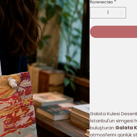
Количество
*
Galata Kulesi Desen
İstanbul'un simgesi 
buluşturan
Galata K
atmosferini günlük st