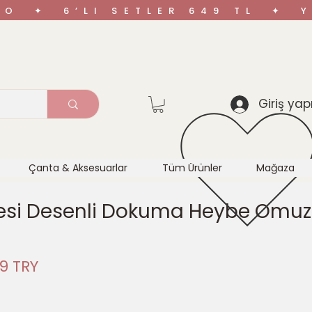
ARGO ✦ 6’LI SETLER 649 TL ✦
Giriş yap
Çanta & Aksesuarlar
Tüm Ürünler
Mağaza
esi Desenli Dokuma Heybe Omuz
ная
Спеццена
9 TRY