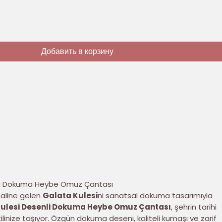
Добавить в корзину
li Dokuma Heybe Omuz Çantası
haline gelen
Galata Kulesi
ni sanatsal dokuma tasarımıyla
ulesi Desenli Dokuma Heybe Omuz Çantası
, şehrin tarihi
ilinize taşıyor. Özgün dokuma deseni, kaliteli kumaşı ve zarif