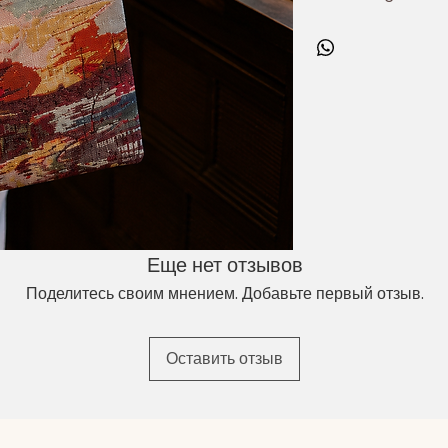
görünümü sayesinde 
çıkıyor.
Mıknatıslı kapanış 
kullanım sunar.
Leke
estetik görünümünü ko
günlük ihtiyaçlarınızı
ise gün boyu konforlu
Ürün Özellikleri
✅ Galata Kulesi 
✅ Mıknatıslı kapan
✅ Geniş iç hacim
Еще нет отзывов
✅ Leke tutmaz d
✅ Dayanıklı halat 
Поделитесь своим мнением. Добавьте первый отзыв.
✅ Hafif ve kullanış
✅ Günlük kullanım, 
Оставить отзыв
Ürün Ölçüleri
En:
35 cm
Boy:
40 cm
Kullanım Alanları