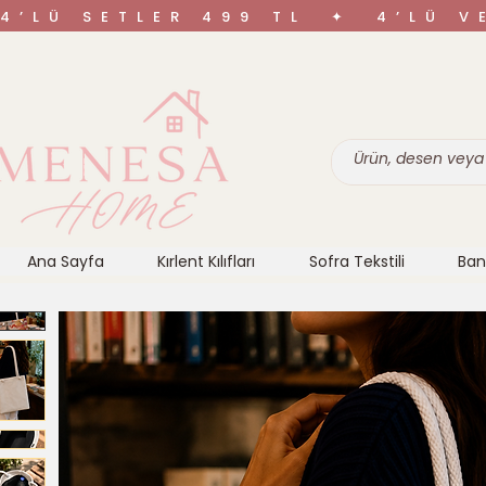
4’LÜ SETLER 499 TL ✦ 4’LÜ 
Ana Sayfa
Kırlent Kılıfları
Sofra Tekstili
Ban