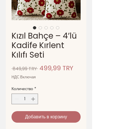
Kızıl Bahçe – 4’lü
Kadife Kırlent
Kılıfı Seti
Обычная
Спеццена
499,99 TRY
 849,99 TRY 
цена
НДС Включая
Количество
*
Добавить в корзину