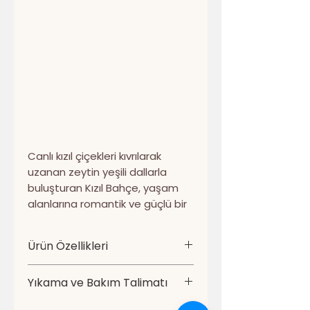
Canlı kızıl çiçekleri kıvrılarak
uzanan zeytin yeşili dallarla
buluşturan Kızıl Bahçe, yaşam
alanlarına romantik ve güçlü bir
karakter kazandırır. Dokulu
görünümlü çiçekler, açık renkli
Ürün Özellikleri
zemin üzerinde dikkat çekici bir
kontrast oluşturur.
• Ürün türü: 4’lü dekoratif kırlent
Yıkama ve Bakım Talimatı
kılıfı seti
Dört parçalık kadife kırlent kılıfı
• Set içeriği: Aynı tasarımdan
• En fazla 30 °C’de hassas