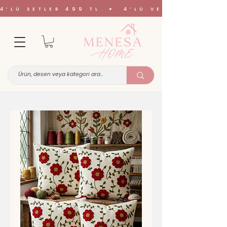
4’LÜ SETLER 499 TL ✦ 4’LÜ VE 6’LI SETL