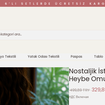
VE 6’LI SETLERDE ÜCRETSİZ K
yo Tekstili
Yatak Odası Tekstili
Paspas
Tablo
Nostaljik 
Heybe Omu
Обыч
329,8
 499,89 TRY 
цена
НДС Включая