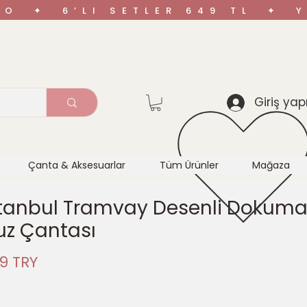
ARGO ✦ 6’LI SETLER 649 TL ✦
Giriş yap
Çanta & Aksesuarlar
Tüm Ürünler
Mağaza
İstanbul Tramvay Desenli Dokum
z Çantası
ная
Спеццена
9 TRY