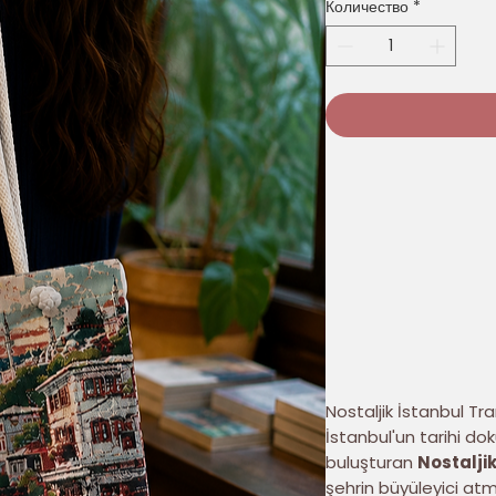
Количество
*
Nostaljik İstanbul 
İstanbul'un tarihi do
buluşturan
Nostalji
şehrin büyüleyici atm