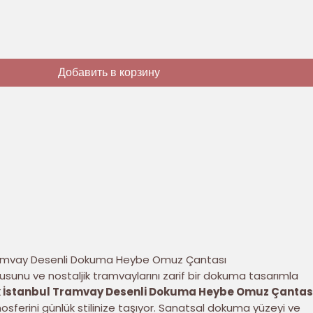
Добавить в корзину
Tramvay Desenli Dokuma Heybe Omuz Çantası
kusunu ve nostaljik tramvaylarını zarif bir dokuma tasarımla
k İstanbul Tramvay Desenli Dokuma Heybe Omuz Çantas
osferini günlük stilinize taşıyor. Sanatsal dokuma yüzeyi ve