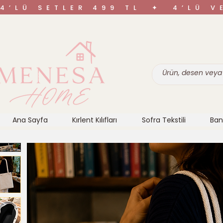
4’LÜ SETLER 499 TL ✦ 4’LÜ 
Ana Sayfa
Kırlent Kılıfları
Sofra Tekstili
Ban