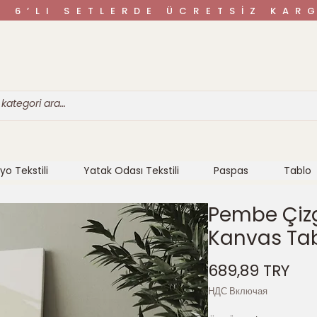
VE 6’LI SETLERDE ÜCRETSİZ K
yo Tekstili
Yatak Odası Tekstili
Paspas
Tablo
Pembe Çizgi
Kanvas Ta
Цен
689,89 TRY
НДС Включая