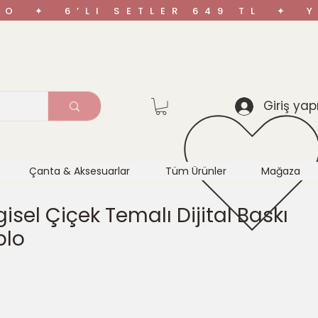
ARGO ✦ 6’LI SETLER 649 TL ✦
Giriş yap
Çanta & Aksesuarlar
Tüm Ürünler
Mağaza
sel Çiçek Temalı Dijital Baskı
blo
а