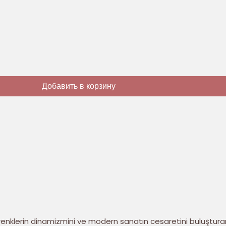
Добавить в корзину
 renklerin dinamizmini ve modern sanatın cesaretini buluştura