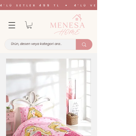
4’LÜ SETLER 499 TL ✦ 4’LÜ VE 6’LI SETL