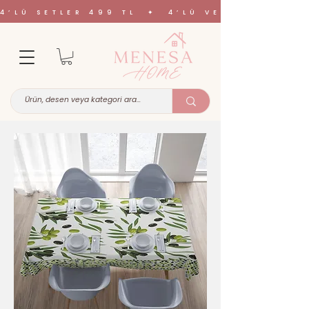
4’LÜ SETLER 499 TL ✦ 4’LÜ VE 6’LI SETL