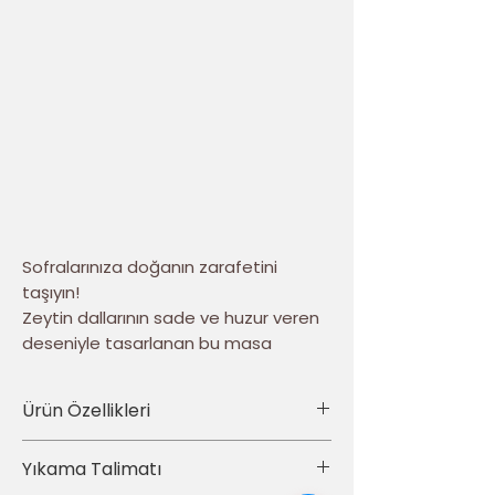
Sofralarınıza doğanın zarafetini
taşıyın!
Zeytin dallarının sade ve huzur veren
deseniyle tasarlanan bu masa
örtüsü, evinize
Akdeniz esintisini
getirir. Doğal yeşil tonlarıyla ferahlık,
Ürün Özellikleri
sade çizgileriyle ise zarafet sunar.
Hem modern hem klasik sofralara
Kumaş türü: %100 Polyester
Yıkama Talimatı
mükemmel uyum sağlar.
Leke tutmaz, kolay silinebilir yüzey