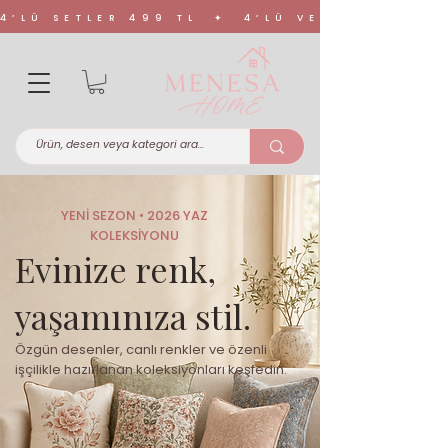
4’LÜ SETLER 499 TL ✦ 4’LÜ VE 6’LI SETL
YENİ SEZON • 2026 YAZ
KOLEKSİYONU
Evinize renk,
yaşamınıza stil.
Özgün desenler, canlı renkler ve özenli
işçilikle hazırlanan koleksiyonları keşfedin.