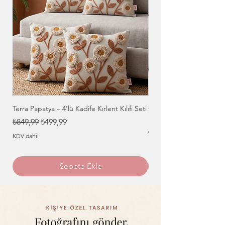
Terra Papatya – 4’lü Kadife Kırlent Kılıfı Seti
Gece Mavisi Bahçe – 4’lü
Kılıfı Seti
Normal Fiyat
İndirimli Fiyat
₺849,99
₺499,99
Normal Fiyat
₺849,99
KDV dahil
KDV dahil
Sepete Ekle