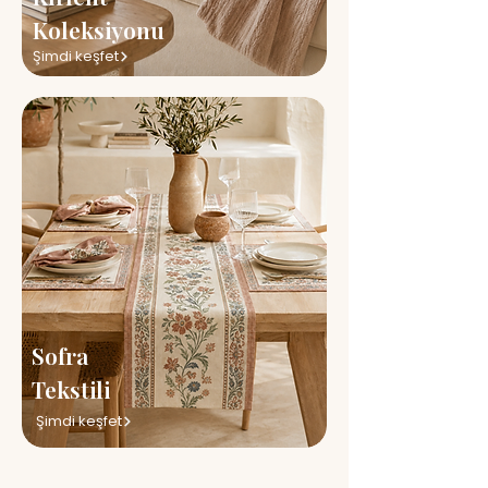
Koleksiyonu
Şimdi keşfet
Sofra
Tekstili
Şimdi keşfet