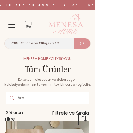
4’LÜ SETLER 499 TL ✦ 4’LÜ VE 6’LI SETL
MENESA HOME KOLEKSİYONU
Tüm Ürünler
Ev tekstili, aksesuar ve dekorasyon
koleksiyonlarımızın tamamını tek bir yerde keşfedin.
218 ürün
Filtrele ve Sırala
Filtre