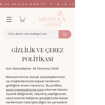
4’LÜ SETLER 499 TL ✦ 4’LÜ VE 6’LI SETL
GİZLİLİK VE ÇEREZ
POLİTİKASI
Son Güncelleme: 30 Temmuz 2026
Menesa Home olarak ziyaretçilerimizin
ve müşterilerimizin kişisel verilerinin
gizliliğine önem veriyoruz. Bu politika,
www.menesahome.com
internet sitesini
ziyaret ettiğinizde, alışveriş yaptığınızda
veya bizimle iletişime geçtiğinizde kişisel
verilerinizin nasıl işlendiğini ve çerezlerin