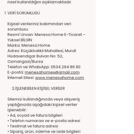
nasıl kullanıldığını açıklamaktadır.
VERİ SORUMLUSU
Kişisel verileriniz bakımından veri
sorumlusu:
Resmî Unvan: Menesa Home E-Ticaret –
Yüksel BİLGİN
Marka: Menesa Home
Adres: Küçükbalıklı Mahallesi, Murat
Hüdavendigar Bulvarı No: 52,
Osmangazi/Bursa
Telefon ve WhatsApp: 0534 294 86 90
E-posta:
menesahomex@gmail.com
İnternet Sitesi:
www.menesahome.com
2.İŞLENEBİLEN KİŞİSEL VERİLER
Sitemizi kullandığınızda veya alışveriş
yaptığınızda aşağıdaki kişisel veriler
işlenebilir:
• Ad, soyad ve fatura bilgileri
• Telefon numarası ve e-posta adresi
• Teslimat ve fatura adresi
• Sipariş, ürün, ödeme ve iade bilgileri