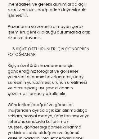
menfaatleri ve gerekli durumlarda açık
rızanız hukuki sebeplerine dayanılarak
işlenebilir.
Pazarlama ve zorunlu olmayan çerez
işlemleri, gerekli olduğu durumlarda açık
rızanıza dayanır.
5.KİŞİYE ÖZEL ÜRÜNLER İÇİN GÖNDERİLEN
FOTOĞRAFLAR
Kişiye özel ürün hazırlanması için
gönderdiğiniz fotoğraf ve görseller
yalnızca tasarımın hazırlanması, onay
sürecinin yürütülmesi, ürünün üretilmesi
ve olası sipariş uyuşmazlıklarının
çözülmesi amacıyla kullanılır.
Gönderilen fotoğraf ve görseller,
müşteriden ayrıca açık izin alınmadıkça
reklam, sosyal medya, ürün tanıtımı veya
referans amacıyla kullanılmaz.
Müşteri, gönderdiği görseli kullanma
yetkisine sahip olduğunu ve üçüncü
kişilerin haklarını ihlal etmediğini kabul