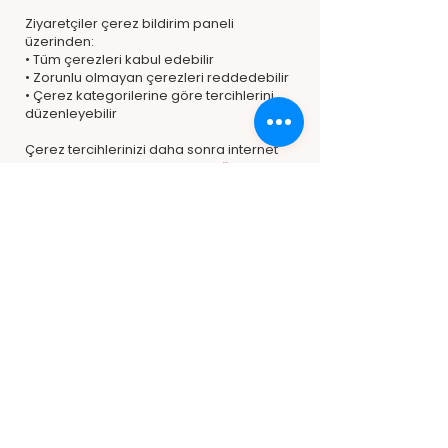
Ziyaretçiler çerez bildirim paneli
üzerinden:
• Tüm çerezleri kabul edebilir
• Zorunlu olmayan çerezleri reddedebilir
• Çerez kategorilerine göre tercihlerini
düzenleyebilir
Çerez tercihlerinizi daha sonra internet
sitesindeki “Çerez Ayarları” bağlantısı
üzerinden değiştirebilirsiniz. Tarayıcı
ayarlarınızdan çerezleri silmeniz veya
engellemeniz de mümkündür; ancak bu
durumda sitenin bazı özellikleri düzgün
çalışmayabilir.
12.TİCARİ ELEKTRONİK İLETİLER
Kampanya, indirim ve tanıtım amaçlı e-
posta veya mesajlar yalnızca gerekli
izinlerin bulunması hâlinde gönderilir.
Ticari ileti izninizi daha sonra gönderilen
iletideki yöntemleri kullanarak veya
Menesa Home ile iletişime geçerek geri