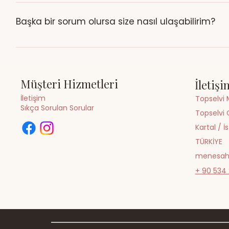
Evet. Toptan sipariş, fiyat ve üretim süreci hakkında bil
Başka bir sorum olursa size nasıl ulaşabilirim?
WhatsApp üzerinden 0534 294 86 90 numarasına mesaj gönder
Müşteri Hizmetleri
İletişi
İletişim
Topselvi 
Sıkça Sorulan Sorular
Topselvi 
Kartal / İ
TÜRKİYE
menesah
+ 90 534