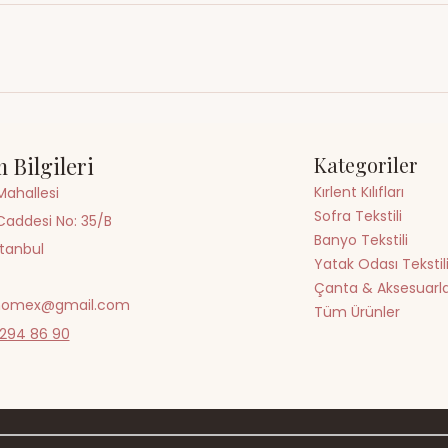
gi almak için WhatsApp üzerinden 0534 294 86 90 numarasından 
ebilir veya İletişim sayfamızdaki iletişim kanallarını kullan
m Bilgileri
Kategoriler
Kırlent Kılıfları
Mahallesi
Sofra Tekstili
Caddesi No: 35/B
Banyo Tekstili
stanbul
Yatak Odası Tekstil
Çanta & Aksesuarl
omex@gmail.com
Tüm Ürünler
 294 86 90