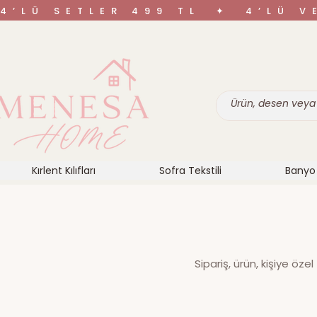
4’LÜ SETLER 499 TL ✦ 4’LÜ 
Kırlent Kılıfları
Sofra Tekstili
Banyo 
Sipariş, ürün, kişiye öze