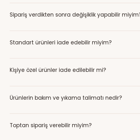
Siparişiniz kargoya teslim edildiğinde kargo takip bilgileri, 
Sipariş verdikten sonra değişiklik yapabilir miyim
Ürün henüz hazırlanmaya veya üretilmeye başlanmadıysa de
değişiklik yapılamayabilir.
Standart ürünleri iade edebilir miyim?
Kişiye özel hazırlanmayan standart ürünlerde, teslim tarih
inceleyebilirsiniz.
Kişiye özel ürünler iade edilebilir mi?
Müşterinin fotoğrafı, ismi, yazısı, ölçüsü veya özel isteğ
hatalı veya onaylanan tasarımdan farklı gelen ürünlerde
Ürünlerin bakım ve yıkama talimatı nedir?
Ürünün kumaşına göre bakım koşulları değişebileceği için i
Toptan sipariş verebilir miyim?