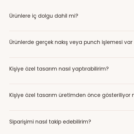
Ürünlere iç dolgu dahil mi?
Aksi ürün açıklamasında özellikle belirtilmedikçe ürünlerimiz
kontrol edebilirsiniz.
Ürünlerde gerçek nakış veya punch işlemesi var
Ürün açıklamasında özellikle aksi belirtilmedikçe tasarım
yüzeyinde gerçek nakış ya da punch işlemesi bulunmaz.
Kişiye özel tasarım nasıl yaptırabilirim?
Sitemizdeki “WhatsApp’tan Tasarımını Başlat” butonuna ba
iletmeniz yeterlidir.
Kişiye özel tasarım üretimden önce gösteriliyor
Evet. Fotoğrafınız hazırlandıktan sonra tasarımın dijita
Siparişimi nasıl takip edebilirim?