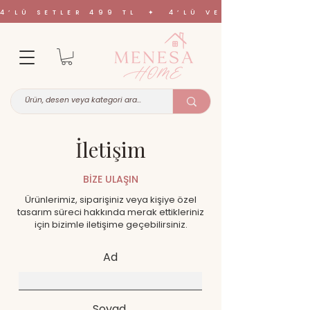
4’LÜ SETLER 499 TL ✦ 4’LÜ VE 6’LI SETL
İletişim
BİZE ULAŞIN
Ürünlerimiz, siparişiniz veya kişiye özel
tasarım süreci hakkında merak ettikleriniz
için bizimle iletişime geçebilirsiniz.
Ad
Soyad