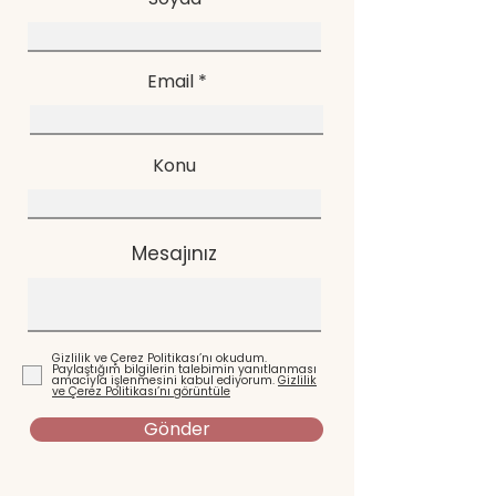
Email
Konu
Mesajınız
Gizlilik ve Çerez Politikası’nı okudum.
Paylaştığım bilgilerin talebimin yanıtlanması
amacıyla işlenmesini kabul ediyorum.
Gizlilik
ve Çerez Politikası’nı görüntüle
Gönder