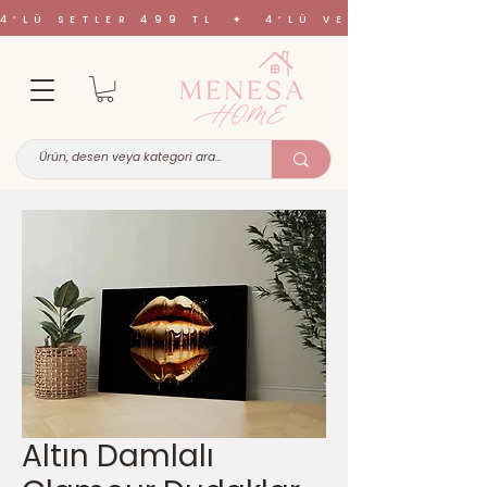
4’LÜ SETLER 499 TL ✦ 4’LÜ VE 6’LI SETL
Altın Damlalı