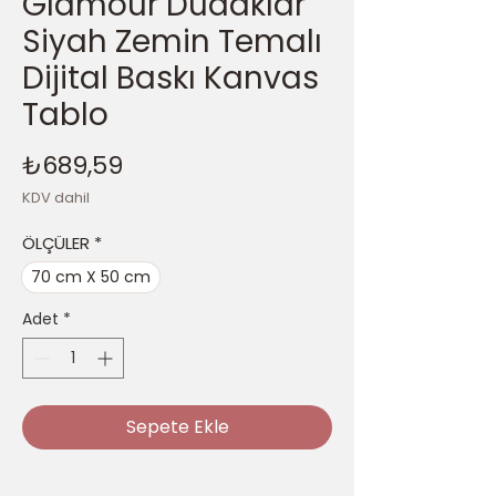
Glamour Dudaklar
Siyah Zemin Temalı
Dijital Baskı Kanvas
Tablo
Fiyat
₺689,59
KDV dahil
ÖLÇÜLER
*
70 cm X 50 cm
Adet
*
Sepete Ekle