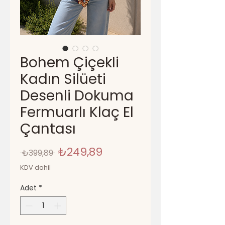
Bohem Çiçekli
Kadın Silüeti
Desenli Dokuma
Fermuarlı Klaç El
Çantası
Normal
İndirimli
₺249,89
 ₺399,89 
Fiyat
Fiyat
KDV dahil
Adet
*