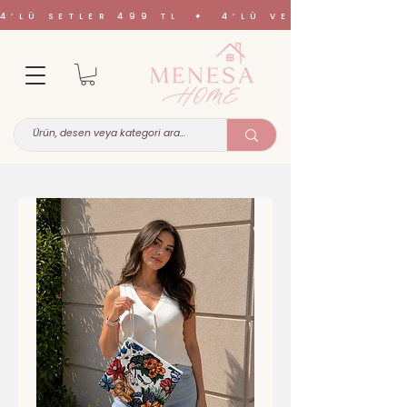
4’LÜ SETLER 499 TL ✦ 4’LÜ VE 6’LI SETL