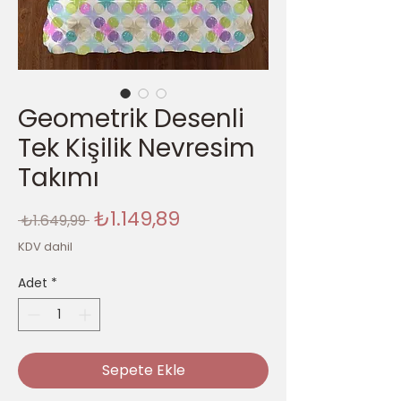
Geometrik Desenli
Tek Kişilik Nevresim
Takımı
Normal
İndirimli
₺1.149,89
 ₺1.649,99 
Fiyat
Fiyat
KDV dahil
Adet
*
Sepete Ekle