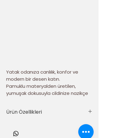
Yatak odanıza canlılık, konfor ve
modern bir desen katın.
Pamuklu materyalden üretilen,
yumuşak dokusuyla cildinize nazikçe
dokunarak size konforlu bir uyku
deneyimi yaşatır. Geometrik
Ürün Özellikleri
desenleriyle modern ve şık bir
görünüm sunar, odanızın
Yumuşak dokulu %100 pamuklu
dekorasyonuna estetik bir dokunuş
materyalden üretilmiştir.
katar.
Yıkama talimatlarına uygun