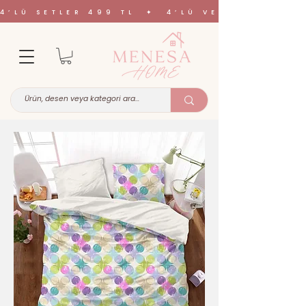
4’LÜ SETLER 499 TL ✦ 4’LÜ VE 6’LI SETL