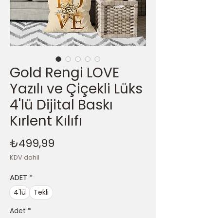
Gold Rengi LOVE
Yazılı ve Çiçekli Lüks
4'lü Dijital Baskı
Kırlent Kılıfı
Fiyat
₺499,99
KDV dahil
ADET
*
4'lü
Tekli
Adet
*