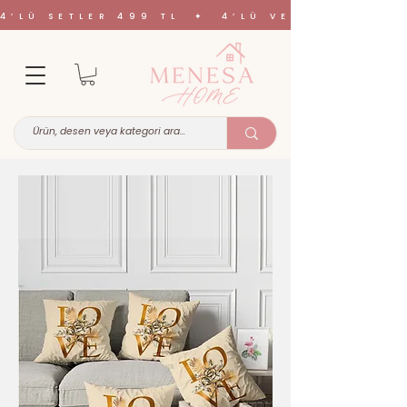
4’LÜ SETLER 499 TL ✦ 4’LÜ VE 6’LI SETL