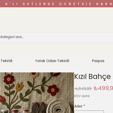
VE 6’LI SETLERDE ÜCRETSİZ K
Tekstili
Yatak Odası Tekstili
Paspas
Kızıl Bahçe 
Norma
₺499,
 ₺849,99 
Fiyat
KDV dahil
Adet
*