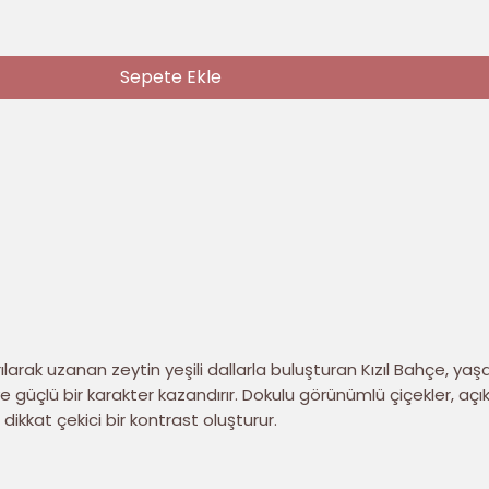
Sepete Ekle
kıvrılarak uzanan zeytin yeşili dallarla buluşturan Kızıl Bahçe, ya
e güçlü bir karakter kazandırır. Dokulu görünümlü çiçekler, açı
dikkat çekici bir kontrast oluşturur.
ırlent kılıfı seti; salon, yatak odası ve oturma alanlarında sıcak