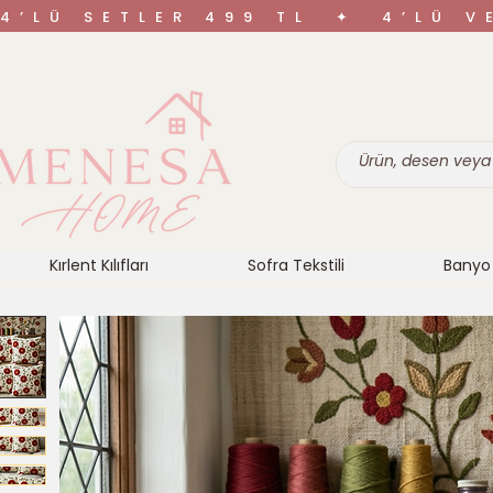
4’LÜ SETLER 499 TL ✦ 4’LÜ 
Kırlent Kılıfları
Sofra Tekstili
Banyo 