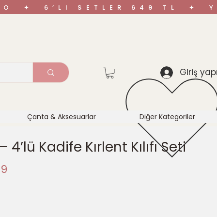
ARGO ✦ 6’LI SETLER 649 TL ✦
Giriş yap
Çanta & Aksesuarlar
Diğer Kategoriler
– 4’lü Kadife Kırlent Kılıfı Seti
l
İndirimli
99
Fiyat