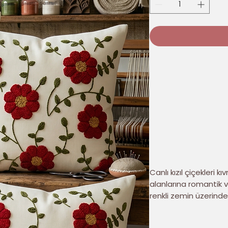
Canlı kızıl çiçekleri 
alanlarına romantik v
renkli zemin üzerinde 
Dört parçalık kadife k