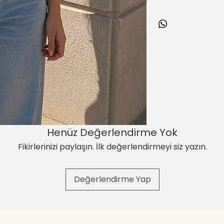
çeken bu özel çanta;
stilinizi tamamlayan z
Fermuarlı yapısı saye
diğer kişisel eşyalar
sayesinde kolay temizl
elde rahatça taşınırke
Ürün Özellikleri
Desen: Kapadokya
Ürün Tipi: Klaç El 
Kumaş: Dokuma 
Ölçü:
35 x 30 cm
Henüz Değerlendirme Yok
Kapanış:
Fermuar
Özellik:
Leke tut
Fikirlerinizi paylaşın. İlk değerlendirmeyi siz yazın.
Geniş ve kullanışlı
Dayanıklı dikiş ve kal
Değerlendirme Yap
Telefon, cüzdan, k
Günlük kullanım, se
Yerli üretimdir.
Kapadokya'nın büyüley