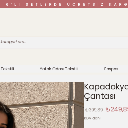
VE 6’LI SETLERDE ÜCRETSİZ K
Tekstili
Yatak Odası Tekstili
Paspas
Kapadokya 
Çantası
Normal
₺249,8
 ₺399,89 
Fiyat
KDV dahil