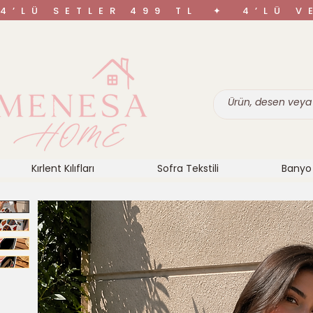
4’LÜ SETLER 499 TL ✦ 4’LÜ 
Kırlent Kılıfları
Sofra Tekstili
Banyo 