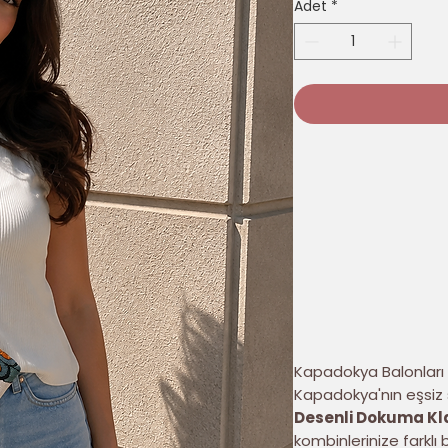
Adet
*
Kapadokya Balonları 
Kapadokya'nın eşsiz 
Desenli Dokuma Kla
kombinlerinize farklı