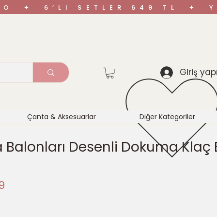
ARGO ✦ 6’LI SETLER 649 TL ✦
Giriş yap
Çanta & Aksesuarlar
Diğer Kategoriler
Balonları Desenli Dokuma Klaç E
İndirimli
9
Fiyat