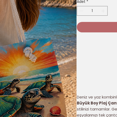
Adet
*
Deniz ve yaz kombinl
Büyük Boy Plaj Çan
stilinizi tamamlar. 
eşyalarınızı tek çanta