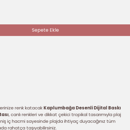
Sepete Ekle
erinize renk katacak
Kaplumbağa Desenli Dijital Baskı
tası
, canlı renkleri ve dikkat çekici tropikal tasarımıyla plaj
Geniş iç hacmi sayesinde plajda ihtiyaç duyacağınız tüm
da rahatça taşıyabilirsiniz.