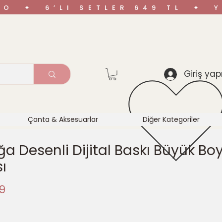
ARGO ✦ 6’LI SETLER 649 TL ✦
Giriş yap
Çanta & Aksesuarlar
Diğer Kategoriler
 Desenli Dijital Baskı Büyük Bo
ı
İndirimli
9
Fiyat