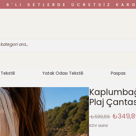
VE 6’LI SETLERDE ÜCRETSİZ K
Tekstili
Yatak Odası Tekstili
Paspas
Kaplumbağa
Plaj Çantas
Normal
₺349,8
 ₺599,89 
Fiyat
KDV dahil