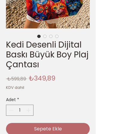
Kedi Desenli Dijital
Baskı Büyük Boy Plaj
Çantası
Normal
İndirimli
₺349,89
 ₺599,89 
Fiyat
Fiyat
KDV dahil
Adet
*
Sepete Ekle