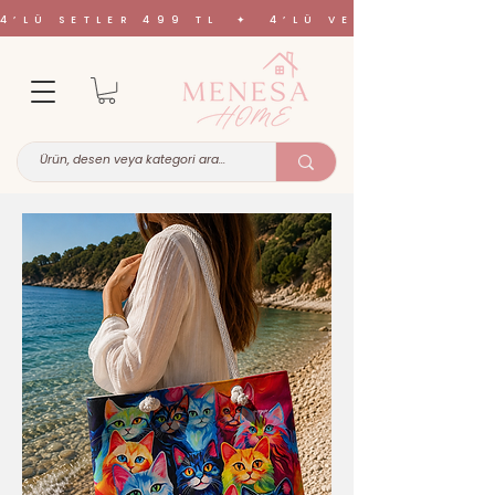
4’LÜ SETLER 499 TL ✦ 4’LÜ VE 6’LI SETL