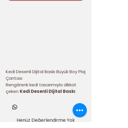
Kedi Desenli Dijital Baskı Büyük Boy Plaj
Çantası
Rengârenk kedi tasarımıyla dikkat
çeken
Kedi Desenli Dijital Baskı
Büyük Boy Plaj Çantası
, yaz
kombinlerinize eğlenceli ve modern
bir dokunuş katıyor. Canlı renklerde
yüksek kaliteli dijital baskısı sayesinde
Henüz Değerlendirme Yok
göz alıcı bir görünüme sahip olan bu
Fikirlerinizi paylaşın. İlk değerlendirmeyi