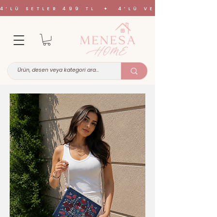
4’LÜ SETLER 499 TL ✦ 4’LÜ VE 6’LI SETL