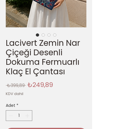
Lacivert Zemin Nar
Çiçeği Desenli
Dokuma Fermuarlı
Klaç El Çantası
Normal
İndirimli
₺249,89
 ₺399,89 
Fiyat
Fiyat
KDV dahil
Adet
*