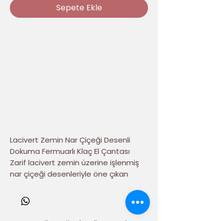
Sepete Ekle
Lacivert Zemin Nar Çiçeği Desenli
Dokuma Fermuarlı Klaç El Çantası
Zarif lacivert zemin üzerine işlenmiş
nar çiçeği desenleriyle öne çıkan
Lacivert Zemin Nar Çiçeği Desenli
Dokuma Fermuarlı Klaç El Çantası
,
geleneksel Anadolu motiflerini
modern tasarımla buluşturuyor. Şık