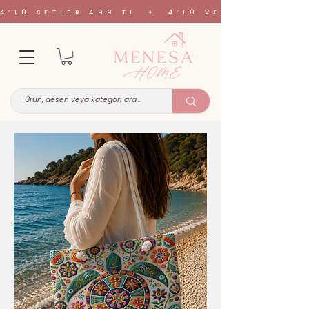
4’LÜ SETLER 499 TL ✦ 4’LÜ VE 6’LI SETL