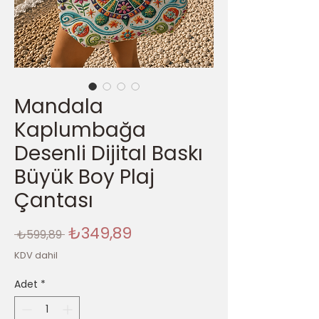
Mandala
Kaplumbağa
Desenli Dijital Baskı
Büyük Boy Plaj
Çantası
Normal
İndirimli
₺349,89
 ₺599,89 
Fiyat
Fiyat
KDV dahil
Adet
*