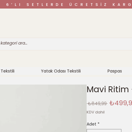
VE 6’LI SETLERDE ÜCRETSİZ K
Tekstili
Yatak Odası Tekstili
Paspas
Mavi Ritim –
Norma
₺499,
 ₺849,99 
Fiyat
KDV dahil
Adet
*