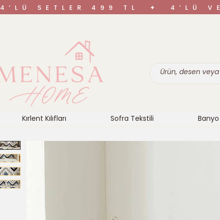
4’LÜ SETLER 499 TL ✦ 4’LÜ 
Kırlent Kılıfları
Sofra Tekstili
Banyo 