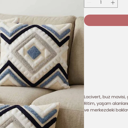
Lacivert, buz mavisi, 
Ritim, yaşam alanlar
ve merkezdeki baklava 
Dört parçalık kadife kı