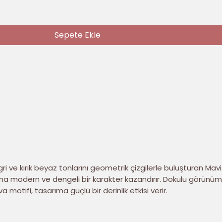
Sepete Ekle
gri ve kırık beyaz tonlarını geometrik çizgilerle buluşturan Mavi
ına modern ve dengeli bir karakter kazandırır. Dokulu görünü
motifi, tasarıma güçlü bir derinlik etkisi verir.
rlent kılıfı seti; modern, İskandinav ve sahil evi