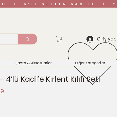
ARGO ✦ 6’LI SETLER 649 TL ✦
Giriş yap
Çanta & Aksesuarlar
Diğer Kategoriler
 4’lü Kadife Kırlent Kılıfı Seti
l
İndirimli
99
Fiyat