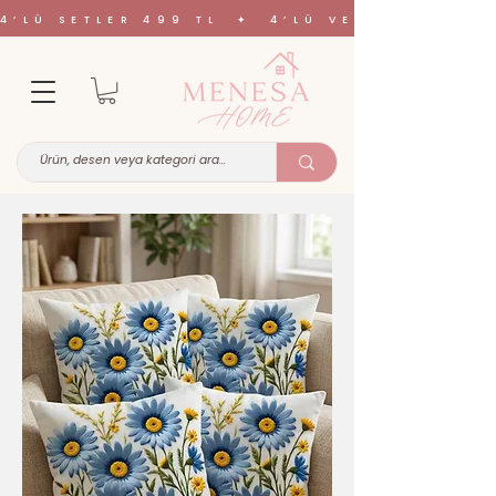
4’LÜ SETLER 499 TL ✦ 4’LÜ VE 6’LI SETL