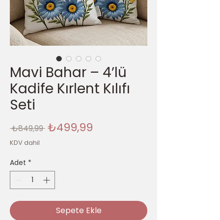
Mavi Bahar – 4’lü
Kadife Kırlent Kılıfı
Seti
Normal
İndirimli
₺499,99
 ₺849,99 
Fiyat
Fiyat
KDV dahil
Adet
*
Sepete Ekle