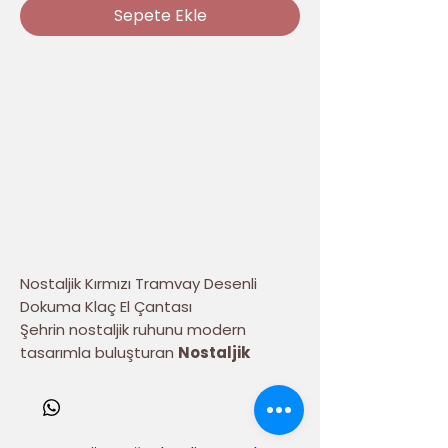
Sepete Ekle
Nostaljik Kırmızı Tramvay Desenli
Dokuma Klaç El Çantası
Şehrin nostaljik ruhunu modern
tasarımla buluşturan
Nostaljik
Kırmızı Tramvay Desenli Dokuma
Klaç El Çantası
, zamansız tarzı ve
dikkat çekici dokuma deseniyle
kombinlerinize farklı bir hava katıyor.