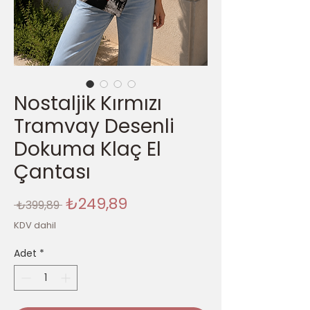
Nostaljik Kırmızı
Tramvay Desenli
Dokuma Klaç El
Çantası
Normal
İndirimli
₺249,89
 ₺399,89 
Fiyat
Fiyat
KDV dahil
Adet
*