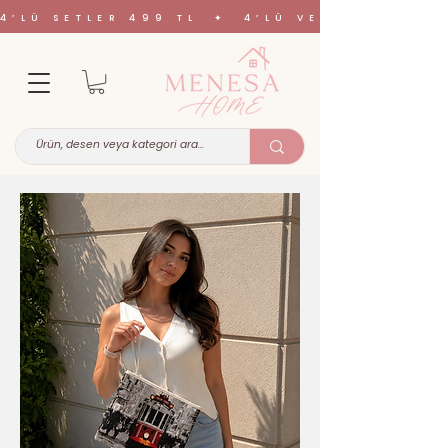
4’LÜ SETLER 499 TL ✦ 4’LÜ VE 6’LI SETL