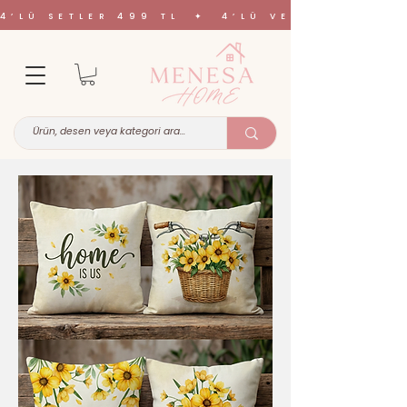
4’LÜ SETLER 499 TL ✦ 4’LÜ VE 6’LI SETL