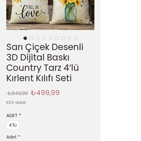
Sarı Çiçek Desenli
3D Dijital Baskı
Country Tarz 4’lü
Kırlent Kılıfı Seti
Normal
İndirimli
₺499,99
 ₺849,99 
Fiyat
Fiyat
KDV dahil
ADET
*
4'lü
Adet
*