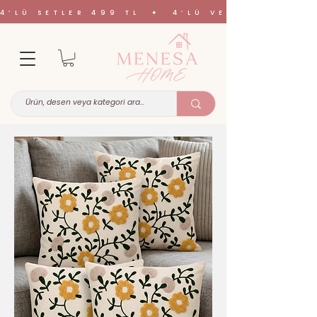
4’LÜ SETLER 499 TL ✦ 4’LÜ VE 6’LI SETL