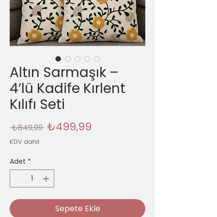
Altın Sarmaşık –
4’lü Kadife Kırlent
Kılıfı Seti
Normal
İndirimli
₺499,99
 ₺849,99 
Fiyat
Fiyat
KDV dahil
Adet
*
Sepete Ekle