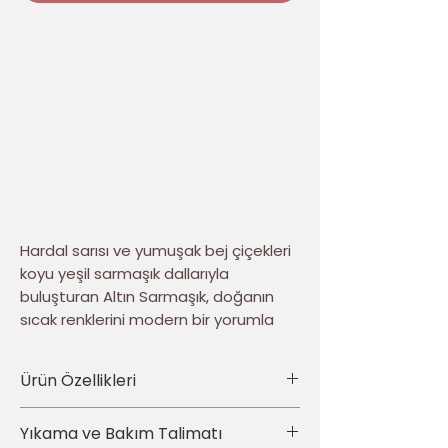
Hardal sarısı ve yumuşak bej çiçekleri
koyu yeşil sarmaşık dallarıyla
buluşturan Altın Sarmaşık, doğanın
sıcak renklerini modern bir yorumla
dekorasyona taşır. Akıcı botanik
kompozisyon ve dokulu görünüm,
Ürün Özellikleri
tasarıma canlı ve özgün bir karakter
kazandırır.
• Ürün türü: 4’lü dekoratif kırlent kılıfı seti
Yıkama ve Bakım Talimatı
• Set içeriği: Aynı tasarımdan toplam 4