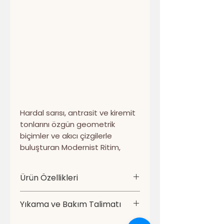
Hardal sarısı, antrasit ve kiremit
tonlarını özgün geometrik
biçimler ve akıcı çizgilerle
buluşturan Modernist Ritim,
dekorasyona sanatsal ve
çağdaş bir karakter kazandırır.
Ürün Özellikleri
Dokulu görünüm ve katmanlı
kompozisyon, tasarımın güçlü
• Ürün türü: 4’lü dekoratif kırlent
Yıkama ve Bakım Talimatı
görsel etkisini tamamlar.
kılıfı seti
• Set içeriği: Aynı tasarımdan
• En fazla 30 °C’de hassas