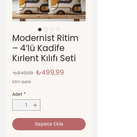
Modernist Ritim
– 4’lü Kadife
Kırlent Kılıfı Seti
Normal
İndirimli
₺499,99
 ₺849,99 
Fiyat
Fiyat
KDV dahil
Adet
*
Sepete Ekle