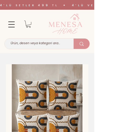
4’LÜ SETLER 499 TL ✦ 4’LÜ VE 6’LI SETL