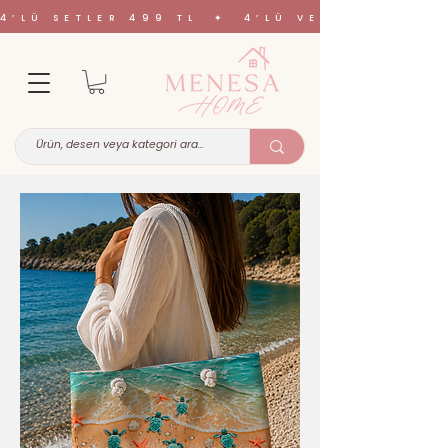
4’LÜ SETLER 499 TL ✦ 4’LÜ VE 6’LI SETL