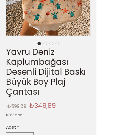
Yavru Deniz
Kaplumbağası
Desenli Dijital Baskı
Büyük Boy Plaj
Çantası
Normal
İndirimli
₺349,89
 ₺599,89 
Fiyat
Fiyat
KDV dahil
Adet
*